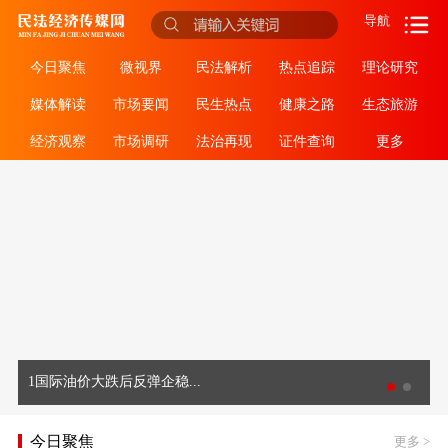
导航
今日聚焦
微视界
民法解析
热点追踪
理论研究
媒体解读
市场要闻
民生热点
健康之路
生态旅游
经济观察
市场调研
法治再现
证件查询
更多
1国际油价大跌后反弹企稳...
今日聚焦
更多
>