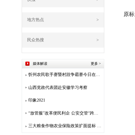
原标
地方热点
>
民众热搜
>
媒体解读
更多
>
忻州农民歌手赛暨村跤争霸赛今日在堡子山庄开赛
山西党政代表团赴安徽学习考察
印象2021
“放管服”改革便民利企 公安交管“跨省通办”惠及九千多万人
三大粮食作物农业保险政策扩面提标 保险护航 安心种粮