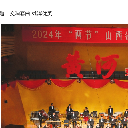
题：交响套曲 雄浑优美